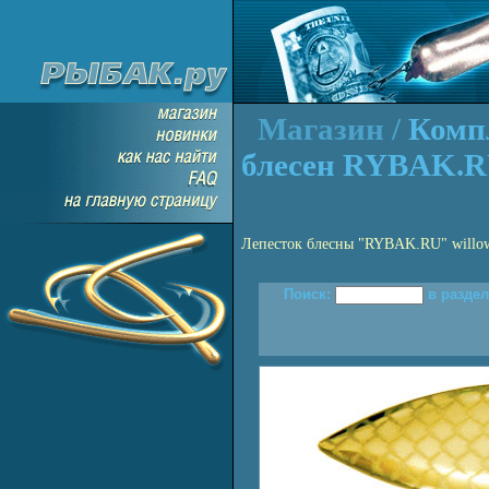
Магазин /
Комп
блесен RYBAK.
Лепесток блесны "RYBAK.RU" willow le
Поиск:
в раздел