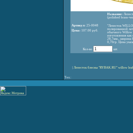
Название:
Лепест
(polished brass-че
Артикул:
25-0048
"Лепесток WILLO
полированной лат
Цена:
107.00 руб.
обычного Willow L
изготовления как 
28,7мм., ширина 8
0,70гр. Цена указа
Кол-во
шт.
|
Лепесток блесны "RYBAK.RU" willow leaf b
Тел.: