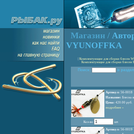
Магазин /
Авто
VYUNOFFKA
|
Комплектующие для сборки блесен 
Комплектующие для сборки блесен
Поиск:
в раздел
Артикул:
56-0018
Название:
Блесна в
Цена:
420.00 руб.
подробнее »
Кол-во
шт.
Артикул:
56-0019